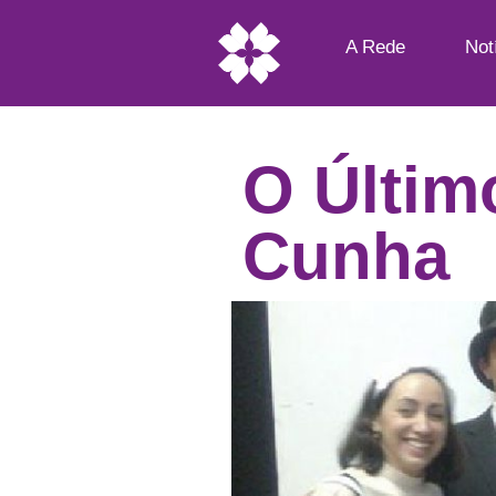
A Rede
Not
O Últim
Cunha