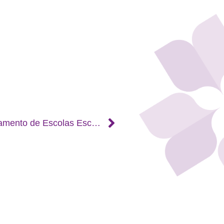
Biblioteca Escolar do Agrupamento de Escolas Escalada de Pampilhosa da Serra comemorou Semana da Leitura de 13 a 21 de março