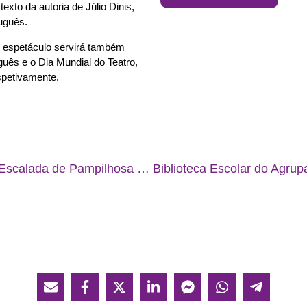
texto da autoria de Júlio Dinis,
uguês.
o espetáculo servirá também
guês e o Dia Mundial do Teatro,
spetivamente.
Agrupamento de Escolas Escalada de Pampilhosa da Serra, participa no concurso “Quem é Calouste?”