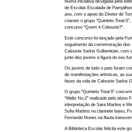
Numa iniciativa divulgada pela Bib
de Escolas Escalada de Pampilhosa
ano, com o apoio do Diretor de Tu
criaram o grupo “Quinteto Treal 0”, 
concurso “Quem é Calouste?”.
Este concurso foi lançado pela Fu
seguimento da comemoração dos 1
Calouste Sarkis Gulbenkian, com o
junto dos jovens a figura do seu fu
Os jovens de todo o país foram co
de manifestações artísticas, as su
fases da vida de Calouste Sarkis 
O grupo “Quinteto Treal 0” concor
“Waltz No.2” realizado pelo aluno
interpretação de Sara Martins e Mi
Sofia Martins no clarinete baixo, 
Fernando Nunes na flauta transvers
A Biblioteca Escolar felicita este g