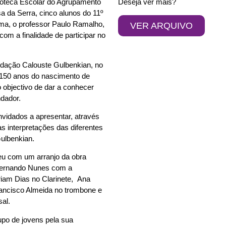
lioteca Escolar do Agrupamento
Deseja ver mais?
 da Serra, cinco alunos do 11º
rma, o professor Paulo Ramalho,
VER ARQUIVO
com a finalidade de participar no
ndação Calouste Gulbenkian, no
50 anos do nascimento de
 objectivo de dar a conhecer
ndador.
nvidados a apresentar, através
as interpretações das diferentes
Gulbenkian.
reu com um arranjo da obra
 Fernando Nunes com a
riam Dias no Clarinete, Ana
Francisco Almeida no trombone e
al.
rupo de jovens pela sua