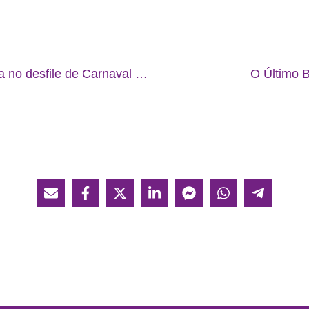
Biblioteca Escolar participa no desfile de Carnaval do Agrupamento de Escolas de Pampilhosa da Serra
O Último B