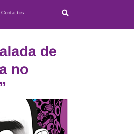
Contactos
alada de
pa no
”