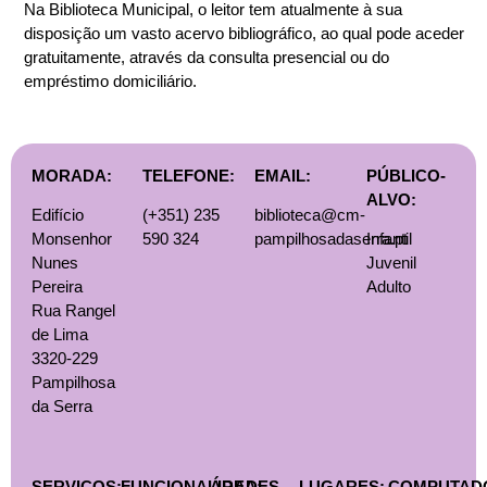
Na Biblioteca Municipal, o leitor tem atualmente à sua
disposição um vasto acervo bibliográfico, ao qual pode aceder
gratuitamente, através da consulta presencial ou do
empréstimo domiciliário.
MORADA:
TELEFONE:
EMAIL:
PÚBLICO-
ALVO:
Edifício
(+351) 235
biblioteca@cm-
Monsenhor
590 324
pampilhosadaserra.pt
Infantil
Nunes
Juvenil
Pereira
Adulto
Rua Rangel
de Lima
3320-229
Pampilhosa
da Serra
SERVIÇOS:
FUNCIONALIDADES
ÁREA:
LUGARES:
COMPUTAD