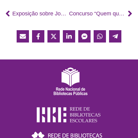
Exposição sobre José Jorge Letria na Biblioteca Escolar
Concurso “Quem quer ser gramático?”