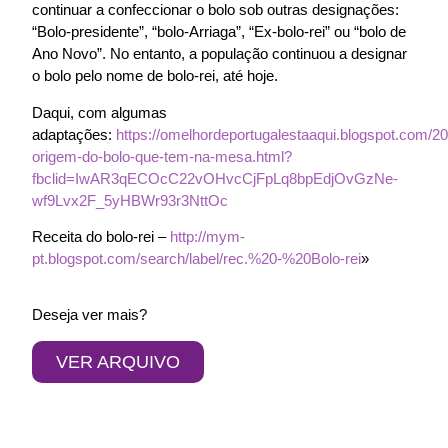
continuar a confeccionar o bolo sob outras designações:
“Bolo-presidente”, “bolo-Arriaga”, “Ex-bolo-rei” ou “bolo de
Ano Novo”. No entanto, a população continuou a designar
o bolo pelo nome de bolo-rei, até hoje.
Daqui, com algumas
adaptações:
https://omelhordeportugalestaaqui.blogspot.com/2
origem-do-bolo-que-tem-na-mesa.html?
fbclid=IwAR3qECOcC22vOHvcCjFpLq8bpEdjOvGzNe-
wf9Lvx2F_5yHBWr93r3NttOc
Receita do bolo-rei –
http://mym-
pt.blogspot.com/search/label/rec.%20-%20Bolo-rei
»
Deseja ver mais?
VER ARQUIVO