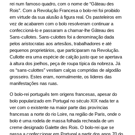
rei num famoso quadro, com o nome de “Gâteau des
Rois”. Com a Revolução Francesa o bolo-rei foi proibido
em virtude da sua alusão à figura real. Os pasteleiros em
vez de acabarem com o bolo resolveram continuar a
confeccioná-lo e passaram a chamar-lhe Gâteau des
Sans-cullotes. Sans-culottes foi a denominação dada
pelos aristocratas aos artesãos, trabalhadores e até
pequenos proprietários, que participaram na Revolução.
Cullotte era uma espécie de calção justo que se apertava
à altura dos joelhos, peça de roupa típica da nobreza. Já
os “sans-culottes” vestiam calças compridas de algodão
grosseiro. Estes eram, normalmente, os líderes das
manifestações nas ruas.
O bolo-rei português tem origens francesas, apesar do
bolo popularizado em Portugal no século XIX nada ter a
ver com o existente na maior parte das províncias
francesas a norte do rio Loire, na região de Paris, onde o
bolo é uma rodela de massa folhada recheada de um
creme designado Galette des Rois. O bolo-rei que se
passa a confeccionar em Portugal a partir dos anos 70 do