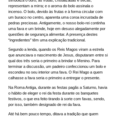
simboliza o ouro; as frutas, cristalizadas e secas,
representam a mirra; e o aroma do bolo assinala o
incenso. O bolo, devido às frutas e à forma circular com
um buraco no centro, aparenta uma coroa incrustada de
pedras preciosas. Antigamente, o nosso bolo-rei continha
uma fava e um brinde, hoje em desuso alegadamente por
questões de segurança alimentar. A presença destes
“ingredientes” têm uma explicação tradicional.
Segundo a lenda, quando os Reis Magos viram a estrela
que anunciava o nascimento de Jesus, disputaram entre si
qual dos três seria o primeiro a brindar o Menino. Para
terminar a discussão, um padeiro confeccionou um bolo e
escondeu no seu interior uma fava. O Rei Mago a quem
calhasse a fava seria o primeiro a entregar o presente.
Na Roma Antiga, durante as festas pagãs a Saturno, havia
o hábito de eleger o rei da festa durante os banquetes
festivos, o que era feito tirando à sorte com favas, sendo,
por isso, também designado de rei da fava.
Até há bem pouco tempo, ditava a tradição que quem